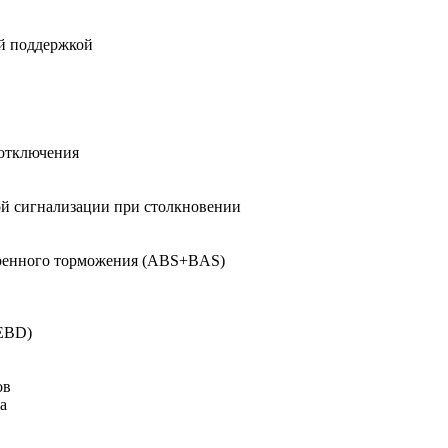
ой поддержкой
 отключения
ой сигнализации при столкновении
тренного торможения (ABS+BAS)
(EBD)
ов
а