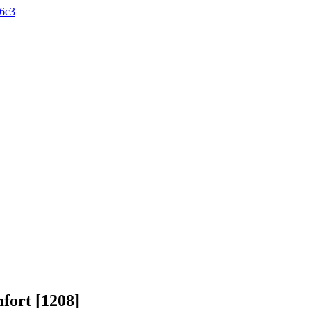
6с3
fort [1208]