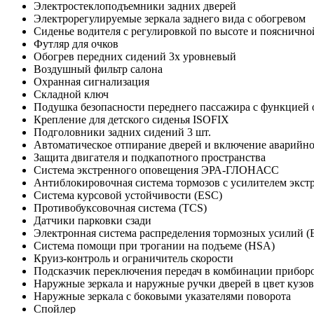
Электростеклоподъемники задних дверей
Электрорегулируемые зеркала заднего вида с обогревом
Сиденье водителя с регулировкой по высоте и поясничн
Футляр для очков
Обогрев передних сидений 3х уровневый
Воздушный фильтр салона
Охранная сигнализация
Складной ключ
Подушка безопасности переднего пассажира с функцией
Крепление для детского сиденья ISOFIX
Подголовники задних сидений 3 шт.
Автоматическое отпирание дверей и включение аварийн
Защита двигателя и подкапотного пространства
Система экстренного оповещения ЭРА-ГЛОНАСС
Антиблокировочная система тормозов с усилителем экс
Cистема курсовой устойчивости (ESC)
Противобуксовочная система (TCS)
Датчики парковки сзади
Электронная система распределения тормозных усилий 
Система помощи при трогании на подъеме (HSА)
Круиз-контроль и ограничитель скорости
Подсказчик переключения передач в комбинации прибор
Наружные зеркала и наружные ручки дверей в цвет кузов
Наружные зеркала с боковыми указателями поворота
Спойлер