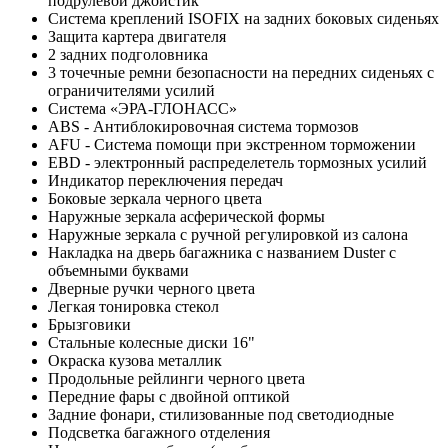
подрулевой джойстик
Система креплений ISOFIX на задних боковых сиденьях
Защита картера двигателя
2 задних подголовника
3 точечные ремни безопасности на передних сиденьях с
ограничителями усилий
Система «ЭРА-ГЛОНАСС»
ABS - Антиблокировочная система тормозов
AFU - Система помощи при экстренном торможении
EBD - электронный распределетель тормозных усилий
Индикатор переключения передач
Боковые зеркала черного цвета
Наружные зеркала асферической формы
Наружные зеркала с ручной регулировкой из салона
Накладка на дверь багажника с названием Duster с
объемными буквами
Дверные ручки черного цвета
Легкая тонировка стекол
Брызговики
Стальные колесные диски 16"
Окраска кузова металлик
Продольные рейлинги черного цвета
Передние фары с двойной оптикой
Задние фонари, стилизованные под светодиодные
Подсветка багажного отделения