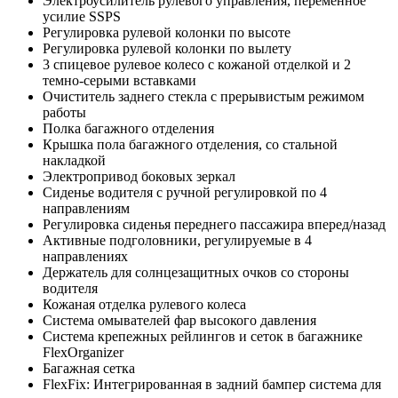
Электроусилитель рулевого управления, переменное
усилие SSPS
Регулировка рулевой колонки по высоте
Регулировка рулевой колонки по вылету
3 спицевое рулевое колесо с кожаной отделкой и 2
темно-серыми вставками
Очиститель заднего стекла с прерывистым режимом
работы
Полка багажного отделения
Крышка пола багажного отделения, со стальной
накладкой
Электропривод боковых зеркал
Сиденье водителя с ручной регулировкой по 4
направлениям
Регулировка сиденья переднего пассажира вперед/назад
Активные подголовники, регулируемые в 4
направлениях
Держатель для солнцезащитных очков со стороны
водителя
Кожаная отделка рулевого колеса
Система омывателей фар высокого давления
Система крепежных рейлингов и сеток в багажнике
FlexOrganizer
Багажная сетка
FlexFix: Интегрированная в задний бампер система для