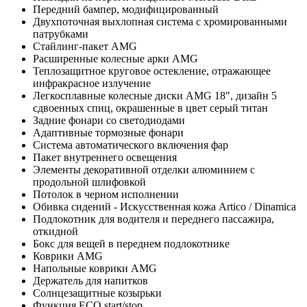
Передний бампер, модифицированный
Двухпоточная выхлопная система с хромированными
патрубками
Стайлинг-пакет AMG
Расширенные колесные арки AMG
Теплозащитное круговое остекление, отражающее
инфракрасное излучение
Легкосплавные колесные диски AMG 18", дизайн 5
сдвоенных спиц, окрашенные в цвет серый титан
Задние фонари со светодиодами
Адаптивные тормозные фонари
Система автоматического включения фар
Пакет внутреннего освещения
Элементы декоративной отделки алюминием с
продольной шлифовкой
Потолок в черном исполнении
Обивка сидений - Искусственная кожа Artico / Dinamica
Подлокотник для водителя и переднего пассажира,
откидной
Бокс для вещей в переднем подлокотнике
Коврики AMG
Напольные коврики AMG
Держатель для напитков
Солнцезащитные козырьки
Функция ECO start/stop