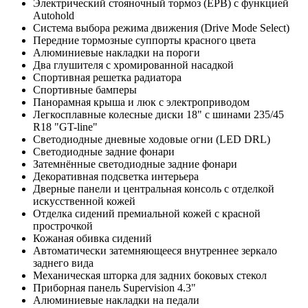
Электрический стояночный тормоз (EPB) c функцией
Autohold
Система выбора режима движения (Drive Mode Select)
Передние тормозные суппорты красного цвета
Алюминиевые накладки на пороги
Два глушителя с хромированной насадкой
Спортивная решетка радиатора
Спортивные бамперы
Панорамная крыша и люк с электроприводом
Легкосплавные колесные диски 18" с шинами 235/45
R18 "GT-line"
Светодиодные дневные ходовые огни (LED DRL)
Светодиодные задние фонари
Затемнённые светодиодные задние фонари
Декоративная подсветка интерьера
Дверные панели и центральная консоль с отделкой
искусственной кожей
Отделка сидений премиальной кожей с красной
прострочкой
Кожаная обивка сидений
Автоматически затемняющееся внутреннее зеркало
заднего вида
Механическая шторка для задних боковых стекол
Приборная панель Supervision 4.3"
Алюминиевые накладки на педали