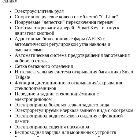
скидку!
Электроусилитель руля
Спортивное рулевое колесо с эмблемой "GT-line"
Подрулевые "лепестки" переключения передач
Система открывания дверей "Smart Key" и запуск
двигателя кнопкой
Адаптивные биксеноновые фары (AFLS) с
автоматической регулировкой угла наклона и
омывателями
Автоматическая система предотвращения запотевания
лобового стекла
Сетка багажного отделения
Интеллектуальная система открывания багажника Smart
Tailgate
Функция дистанционного открывания/закрывания
стеклоподъёмников
Передние и задние стеклоподъёмники с
электроприводом
Электропривод боковых зеркал заднего вида
Электрорегулируемые зеркала заднего вида с обогревом
Электропривод водительского сидения с функцией
памяти
Электропривод сидения пассажира
Беспроводная зарядка для мобильных устройств