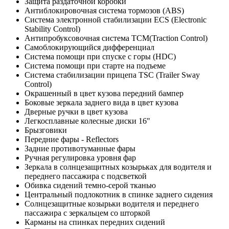
Защита раздаточной коробки
Антиблокировочная система тормозов (ABS)
Система электронной стабилизации ECS (Electronic
Stability Control)
Антипробуксовочная система TCM(Traction Control)
Самоблокирующийся дифференциал
Система помощи при спуске с горы (HDC)
Система помощи при старте на подъеме
Система стабилизации прицепа TSC (Trailer Sway
Control)
Окрашенный в цвет кузова передний бампер
Боковые зеркала заднего вида в цвет кузова
Дверные ручки в цвет кузова
Легкосплавные колесные диски 16"
Брызговики
Передние фары - Reflectors
Задние противотуманные фары
Ручная регулировка уровня фар
Зеркала в солнцезащитных козырьках для водителя и
переднего пассажира с подсветкой
Обивка сидений темно-серой тканью
Центральный подлокотник в спинке заднего сидения
Солнцезащитные козырьки водителя и переднего
пассажира с зеркальцем со шторкой
Карманы на спинках передних сидений