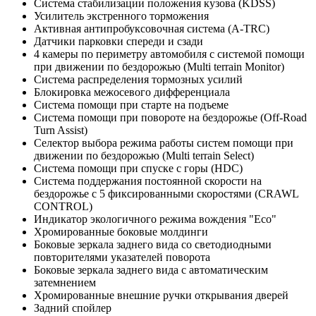
Система стабилизации положения кузова (KDSS)
Усилитель экстренного торможения
Активная антипробуксовочная система (A-TRC)
Датчики парковки спереди и сзади
4 камеры по периметру автомобиля с системой помощи
при движении по бездорожью (Multi terrain Monitor)
Система распределения тормозных усилий
Блокировка межосевого дифференциала
Система помощи при старте на подъеме
Система помощи при повороте на бездорожье (Off-Road
Turn Assist)
Селектор выбора режима работы систем помощи при
движении по бездорожью (Multi terrain Select)
Система помощи при спуске с горы (HDC)
Система поддержания постоянной скорости на
бездорожье c 5 фиксированными скоростями (CRAWL
CONTROL)
Индикатор экологичного режима вождения "Eco"
Хромированные боковые молдинги
Боковые зеркала заднего вида со светодиодными
повторителями указателей поворота
Боковые зеркала заднего вида с автоматическим
затемнением
Хромированные внешние ручки открывания дверей
Задний спойлер