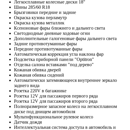
Легкосплавные колесные диски 18"
Шины 285/60 R18
Брызговики передние и задние
Окраска кузова перламутр
Окраска кузова металлик
Ксеноновые фары ближнего и дальнего света
Светодиодные дневные ходовые огни
Дополнительные галогеновые фары дальнего света
Задние противотуманные фары
Передние противотуманные фары
Автоматическая коррекция угла наклона фар
Подсветка приборной панели "Optitron"
Отделка салона вставками "под дерево"
Кожаная обивка дверей
Кожаная обивка сидений
Автоматически затемняющееся внутреннее зеркало
заднего вида
Розетка 220V в багажнике
Розетка 12V для пассажиров первого ряда
Розетка 12V для пассажиров второго ряда
Полноразмерное запасное колесо на легкосплавном
диске под днищем автомобиля
Мультифункциональное рулевое колесо
Датчик дождя
Интеллектуальная система доступа в автомобиль и