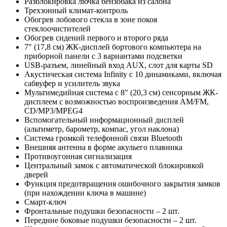
Разблокировка лючка бензобака из салона
Трехзонный климат-контроль
Обогрев лобового стекла в зоне покоя
стеклоочистителей
Обогрев сидений первого и второго ряда
7" (17,8 см) ЖК-дисплей бортового компьютера на
приборной панели с 3 вариантами подсветки
USB-разъем, линейный вход AUX, слот для карты SD
Акустическая система Infinity с 10 динамиками, включая
сабвуфер и усилитель звука
Мультимедийная система с 8" (20,3 см) сенсорным ЖК-
дисплеем с возможностью воспроизведения AM/FM,
CD/MP3/MPEG4
Вспомогательный информационный дисплей
(альтиметр, барометр, компас, угол наклона)
Система громкой телефонной связи Bluetooth
Внешняя антенна в форме акульего плавника
Противоугонная сигнализация
Центральный замок с автоматической блокировкой
дверей
Функция предотвращения ошибочного закрытия замков
(при нахождении ключа в машине)
Смарт-ключ
Фронтальные подушки безопасности – 2 шт.
Передние боковые подушки безопасности – 2 шт.