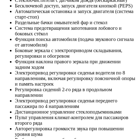
Стеклоочистители с датчиком дождя (бескаркасные)
Бесключевой доступ, запуск двигателя кнопкой (PEPS)
Автоматическая остановка и запуск двигателя (система
старт-стоп)
Раздельные бачки омывателей фар и стекол
Система предотвращения запотевания лобового и
боковых стёкол
Функция поиска автомобиля (подача звукового сигнала
от автомобиля)
Боковые зеркала с электроприводом складывания,
регулировки и обогревом
Функция наклона правого зеркала при движении
задним ходом
Электропривод регулировки сиденья водителя по 8
направлениям, включая регулировку поясничной опоры
и память настроек
Регулировка сидений 2-го ряда в продольном
направлении
Электропривод регулировки сиденья переднего
пассажира по 4 направлениям
Дистанционное управление стеклоподъемниками
Пульт управления климат-контролем для пассажиров
второго ряда
Авторегулировка громкости звука при повышении
уровня шума