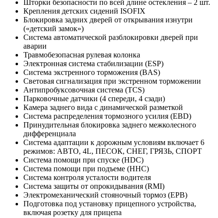
Шторки безопасности по всей длине остекления – 2 шт.
Крепления детских сидений ISOFIX
Блокировка задних дверей от открывания изнутри
(«детский замок»)
Система автоматической разблокировки дверей при
аварии
Травмобезопасная рулевая колонка
Электронная система стабилизации (ESP)
Система экстренного торможения (BAS)
Световая сигнализация при экстренном торможении
Антипробуксовочная система (TCS)
Парковочные датчики (4 спереди, 4 сзади)
Камера заднего вида с динамической разметкой
Система распределения тормозного усилия (EBD)
Принудительная блокировка заднего межколесного
дифференциала
Система адаптации к дорожным условиям включает 6
режимов: АВТО, 4L, ПЕСОК, СНЕГ, ГРЯЗЬ, СПОРТ
Система помощи при спуске (HDC)
Система помощи при подъеме (HHC)
Система контроля усталости водителя
Cистема защиты от опрокидывания (RMI)
Электромеханический стояночный тормоз (EPB)
Подготовка под установку прицепного устройства,
включая розетку для прицепа