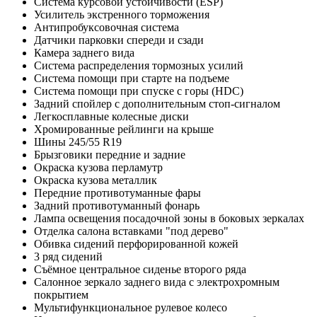
Система курсовой устойчивости (ESP)
Усилитель экстренного торможения
Антипробуксовочная система
Датчики парковки спереди и сзади
Камера заднего вида
Система распределения тормозных усилий
Система помощи при старте на подъеме
Система помощи при спуске с горы (HDC)
Задний спойлер с дополнительным стоп-сигналом
Легкосплавные колесные диски
Хромированные рейлинги на крыше
Шины 245/55 R19
Брызговики передние и задние
Окраска кузова перламутр
Окраска кузова металлик
Передние противотуманные фары
Задний противотуманный фонарь
Лампа освещения посадочной зоны в боковых зеркалах
Отделка салона вставками "под дерево"
Обивка сидений перфорированной кожей
3 ряд сидений
Съёмное центральное сиденье второго ряда
Салонное зеркало заднего вида с электрохромным
покрытием
Мультифункциональное рулевое колесо