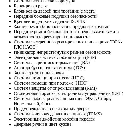
Система бесключевого доступа
Блокировка руля
Блокировка дверей при трогании с места
Передние боковые подушки безопасности
Крепления детских сидений ISOFIX
Задние ремни безопасности с преднатяжителями
Передние ремни безопасности с преднатяжителями и
возможностью регулировки по высоте
Система экстренного реагирования при авариях "ЭРА-
ГЛОНАСС"
Индикатор непристегнутых ремней безопасности
Электронная система стабилизации (ESP)
Система аварийного торможения (ВА)
Антипробуксовочная система (TCS)
Задние датчики парковки
Система помощи при спуске (HDC)
Система помощи при подъеме (HHC)
Cистема защиты от опрокидывания (RMI)
Стояночный тормоз с электронным управлением (EPB)
Система выбора режима движения - ЭКО, Спорт,
Нормальный, Снег
Предупреждение о незакрытых дверях
Система контроля давления в шинах (TPMS)
Электронный джойстик коробки передач
Дверные ручки в цвет кузова