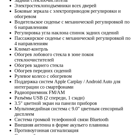
Задний стеклоочиститель
Электростеклоподъемники всех дверей
Боковые зеркала с электроприводом регулировки и
обогревом
Водительское сиденье с механической регулировкой по
6 направлениям
Регулировка угла наклона спинок задних сидений
Пассажирское сиденье с механической регулировкой по
4 направлениям
Климат-контрль
Обогрев лобового стекла в зоне покоя
стеклоочистителей
Обогрев заднего стекла
Обогрев передних сидений
Рулевое колесо с обогревом
Поддержка систем Apple Carplay / Android Auto для
интеграции со смартфонами
Радиоприемник FM/AM
Разъёмы USB (2 спереди, 1 сзади)
3.5" цветной экран на панели приборов
Мультимедийная система с 9.0" цветным сенсорный
дисплеем
Система громкой телефонной связи Bluetooth
Внешняя антенна в форме акульего плавника
Противоугонная сигнализация