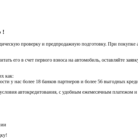
о
!
ческую проверку и предпродажную подготовку. При покупке авт
итать его в счет первого взноса на автомобиль, оставляйте заяв
х как:
ости у нас более 18 банков партнеров и более 56 выгодных кре
условия автокредитования, с удобным ежемесячным платежом 
нии
дку!