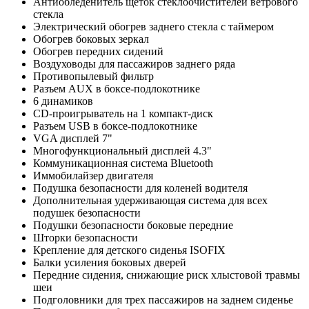
Антиобледенитель щеток стеклоочистителей ветрового
стекла
Электрический обогрев заднего стекла с таймером
Обогрев боковых зеркал
Обогрев передних сидений
Воздуховоды для пассажиров заднего ряда
Противопылевый фильтр
Разъем AUX в боксе-подлокотнике
6 динамиков
CD-проигрыватель на 1 компакт-диск
Разъем USB в боксе-подлокотнике
VGA дисплей 7"
Многофункциональный дисплей 4.3"
Коммуникационная система Bluetooth
Иммобилайзер двигателя
Подушка безопасности для коленей водителя
Дополнительная удерживающая система для всех
подушек безопасности
Подушки безопасности боковые передние
Шторки безопасности
Крепление для детского сиденья ISOFIX
Балки усиления боковых дверей
Передние сидения, снижающие риск хлыстовой травмы
шеи
Подголовники для трех пассажиров на заднем сиденье