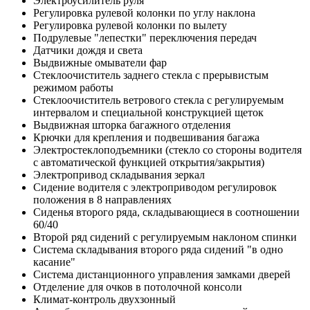
Электроусилитель руля
Регулировка рулевой колонки по углу наклона
Регулировка рулевой колонки по вылету
Подрулевые "лепестки" переключения передач
Датчики дождя и света
Выдвижные омыватели фар
Стеклоочиститель заднего стекла с прерывистым
режимом работы
Стеклоочиститель ветрового стекла с регулируемым
интервалом и специальной конструкцией щеток
Выдвижная шторка багажного отделения
Крючки для крепления и подвешивания багажа
Электростеклоподъемники (стекло со стороны водителя
с автоматической функцией открытия/закрытия)
Электропривод складывания зеркал
Сидение водителя с электроприводом регулировок
положения в 8 направлениях
Сиденья второго ряда, складывающиеся в соотношении
60/40
Второй ряд сидений с регулируемым наклоном спинки
Система складывания второго ряда сидений "в одно
касание"
Система дистанционного управления замками дверей
Отделение для очков в потолочной консоли
Климат-контроль двухзонный