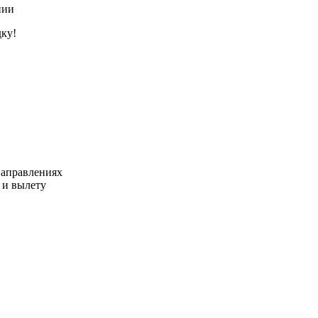
нии
дку!
направлениях
 и вылету