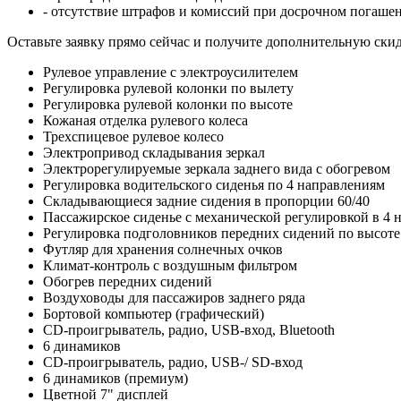
- отсутствие штрафов и комиссий при досрочном погаше
Оставьте заявку прямо сейчас и получите дополнительную ски
Рулевое управление с электроусилителем
Регулировка рулевой колонки по вылету
Регулировка рулевой колонки по высоте
Кожаная отделка рулевого колеса
Трехспицевое рулевое колесо
Электропривод складывания зеркал
Электрорегулируемые зеркала заднего вида с обогревом
Регулировка водительского сиденья по 4 направлениям
Складывающиеся задние сидения в пропорции 60/40
Пассажирское сиденье с механической регулировкой в 4 
Регулировка подголовников передних сидений по высоте
Футляр для хранения солнечных очков
Климат-контроль с воздушным фильтром
Обогрев передних сидений
Воздуховоды для пассажиров заднего ряда
Бортовой компьютер (графический)
CD-проигрыватель, радио, USB-вход, Bluetooth
6 динамиков
CD-проигрыватель, радио, USB-/ SD-вход
6 динамиков (премиум)
Цветной 7" дисплей