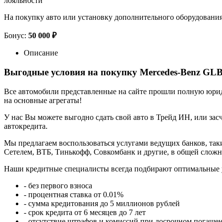
лояльности
На покупку авто или установку дополнительного оборудовани
Бонус:
50 000 ₽
Описание
Выгодные условия на покупку Mercedes-Benz GLB
Все автомобили представленные на сайте прошли полную юриди
на основные агрегаты!
У нас Вы можете выгодно сдать свой авто в Трейд ИН, или засч
автокредита.
Мы предлагаем воспользоваться услугами ведущих банков, таки
Сетелем, ВТБ, Тинькофф, Совкомбанк и другие, в общей сложн
Наши кредитные специалисты всегда подбирают оптимальные 
- без первого взноса
- процентная ставка от 0.01%
- сумма кредитования до 5 миллионов рублей
- срок кредита от 6 месяцев до 7 лет
- отсутствие штрафов и комиссий при досрочном погаше