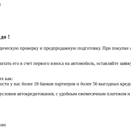
я
 до
!
ческую проверку и предпродажную подготовку. При покупке авт
итать его в счет первого взноса на автомобиль, оставляйте заяв
х как:
ости у нас более 18 банков партнеров и более 56 выгодных кре
условия автокредитования, с удобным ежемесячным платежом 
нии