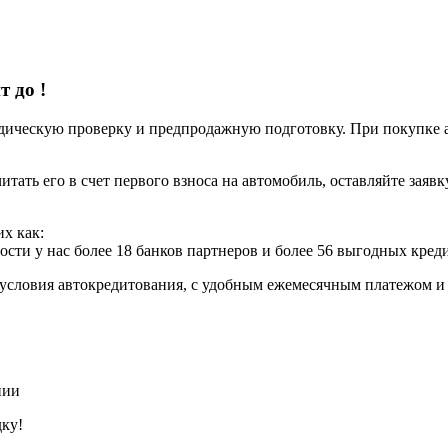
ит до
!
ческую проверку и предпродажную подготовку. При покупке авт
итать его в счет первого взноса на автомобиль, оставляйте заяв
х как:
ости у нас более 18 банков партнеров и более 56 выгодных кре
условия автокредитования, с удобным ежемесячным платежом 
нии
дку!