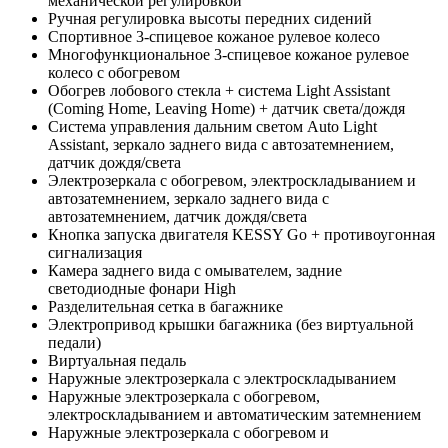
механической регулировкой
Ручная регулировка высоты передних сидений
Спортивное 3-спицевое кожаное рулевое колесо
Многофункциональное 3-спицевое кожаное рулевое
колесо c обогревом
Обогрев лобового стекла + cистема Light Assistant
(Coming Home, Leaving Home) + датчик света/дождя
Система управления дальним светом Auto Light
Assistant, зеркало заднего вида с автозатемнением,
датчик дождя/света
Электрозеркала с обогревом, электроскладыванием и
автозатемнением, зеркало заднего вида с
автозатемнением, датчик дождя/света
Кнопка запуска двигателя KESSY Go + противоугонная
сигнализация
Камера заднего вида с омывателем, задние
светодиодные фонари High
Разделительная сетка в багажнике
Электропривод крышки багажника (без виртуальной
педали)
Виртуальная педаль
Наружные электрозеркала с электроскладыванием
Наружные электрозеркала с обогревом,
электроскладыванием и автоматическим затемнением
Наружные электрозеркала с обогревом и