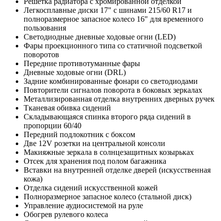
Решетка радиатора с хромированной отделкой
Легкосплавные диски 17" с шинами 215/60 R17 и
полноразмерное запасное колесо 16" для временного
пользования
Светодиодные дневные ходовые огни (LED)
Фары проекционного типа со статичной подсветкой
поворотов
Передние противотуманные фары
Дневные ходовые огни (DRL)
Задние комбинированные фонари со светодиодами
Повторители сигналов поворота в боковых зеркалах
Металлизированная отделка внутренних дверных ручек
Тканевая обивка сидений
Складывающаяся спинка второго ряда сидений в
пропорции 60/40
Передний подлокотник с боксом
Две 12V розетки на центральной консоли
Макияжные зеркала в солнцезащитных козырьках
Отсек для хранения под полом багажника
Вставки на внутренней отделке дверей (искусственная
кожа)
Отделка сидений искусственной кожей
Полноразмерное запасное колесо (стальной диск)
Управление аудиосистемой на руле
Обогрев рулевого колеса