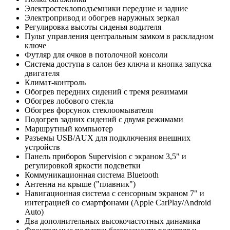
Электростеклоподъемники передние и задние
Электропривод и обогрев наружных зеркал
Регулировка высоты сиденья водителя
Пульт управления центральным замком в раскладном
ключе
Футляр для очков в потолочной консоли
Система доступа в салон без ключа и кнопка запуска
двигателя
Климат-контроль
Обогрев передних сидений с тремя режимами
Обогрев лобового стекла
Обогрев форсунок стеклоомывателя
Подогрев задних сидений с двумя режимами
Маршрутный компьютер
Разъемы USB/AUX для подключения внешних
устройств
Панель приборов Supervision с экраном 3,5" и
регулировкой яркости подсветки
Коммуникационная система Bluetooth
Антенна на крыше ("плавник")
Навигационная система с сенсорным экраном 7" и
интеграцией со смартфонами (Apple CarPlay/Android
Auto)
Два дополнительных высокочастотных динамика