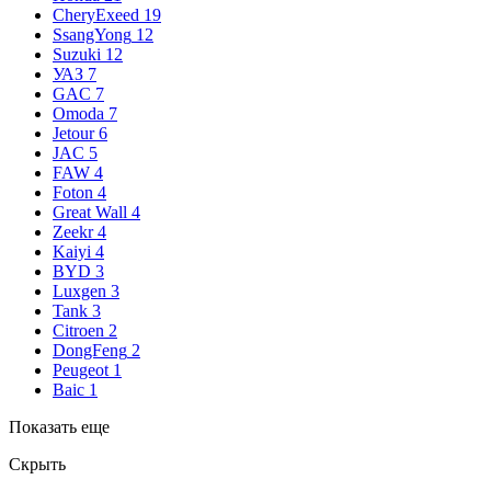
CheryExeed
19
SsangYong
12
Suzuki
12
УАЗ
7
GAC
7
Omoda
7
Jetour
6
JAC
5
FAW
4
Foton
4
Great Wall
4
Zeekr
4
Kaiyi
4
BYD
3
Luxgen
3
Tank
3
Citroen
2
DongFeng
2
Peugeot
1
Baic
1
Показать еще
Скрыть