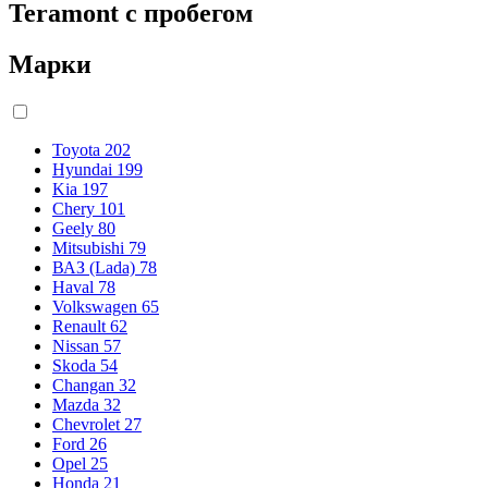
Teramont с пробегом
Марки
Toyota
202
Hyundai
199
Kia
197
Chery
101
Geely
80
Mitsubishi
79
ВАЗ (Lada)
78
Haval
78
Volkswagen
65
Renault
62
Nissan
57
Skoda
54
Changan
32
Mazda
32
Chevrolet
27
Ford
26
Opel
25
Honda
21