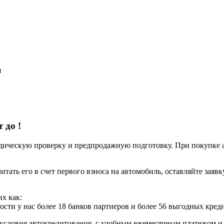
я
т до
!
ческую проверку и предпродажную подготовку. При покупке авт
итать его в счет первого взноса на автомобиль, оставляйте заяв
х как:
ости у нас более 18 банков партнеров и более 56 выгодных кре
условия автокредитования, с удобным ежемесячным платежом 