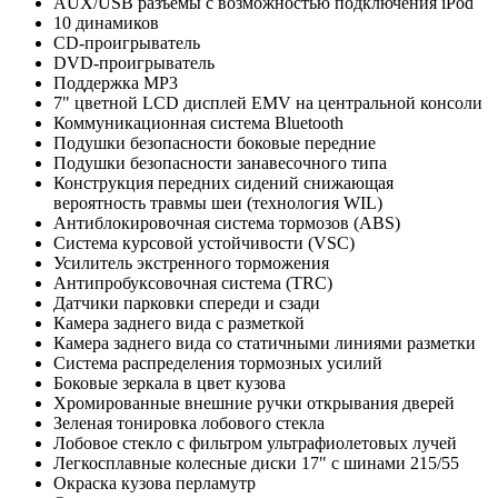
AUX/USB разъемы с возможностью подключения iPod
10 динамиков
CD-проигрыватель
DVD-проигрыватель
Поддержка MP3
7" цветной LCD дисплей EMV на центральной консоли
Коммуникационная система Bluetooth
Подушки безопасности боковые передние
Подушки безопасности занавесочного типа
Конструкция передних сидений снижающая
вероятность травмы шеи (технология WIL)
Антиблокировочная система тормозов (ABS)
Система курсовой устойчивости (VSC)
Усилитель экстренного торможения
Антипробуксовочная система (TRC)
Датчики парковки спереди и сзади
Камера заднего вида c разметкой
Камера заднего вида со статичными линиями разметки
Система распределения тормозных усилий
Боковые зеркала в цвет кузова
Хромированные внешние ручки открывания дверей
Зеленая тонировка лобового стекла
Лобовое стекло с фильтром ультрафиолетовых лучей
Легкосплавные колесные диски 17" c шинами 215/55
Окраска кузова перламутр