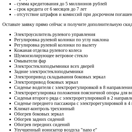
- сумма кредитования до 5 миллионов рублей
- срок кредита от 6 месяцев до 7 лет
- отсутствие штрафов и комиссий при досрочном погаше
Оставьте заявку прямо сейчас и получите дополнительную ски
Электроусилитель рулевого управления
Регулировка рулевой колонки по углу наклона
Регулировка рулевой колонки по вылету
Кожаная отделка рулевого колеса
Шумоизолирующее ветровое стекло
Омыватели фар
Электростеклоподъемники всех дверей
Задние электростеклоподъемники
Электропривод складывания боковых зеркал
Электропривод боковых зеркал
Сиденье водителя с электрорегулировкой в 8 направлени
Электрорегулировка положения поясничной опоры для в
Сиденья второго ряда с электрорегулировкой в 2 направл
Сиденье переднего пассажира с электрорегулировкой в 4
Климат-контроль трехзонный
Обогрев боковых зеркал
Обогрев задних сидений
Обогрев передних сидений
Улучшенный ионизатор воздуха "nano e"