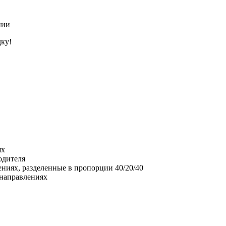
нии
дку!
ях
одителя
ениях, разделенные в пропорции 40/20/40
 направлениях