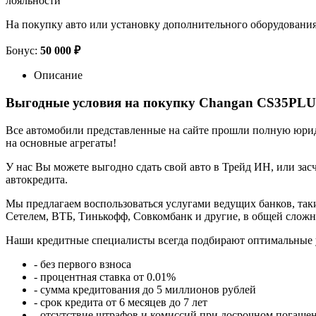
лояльности
На покупку авто или установку дополнительного оборудовани
Бонус:
50 000 ₽
Описание
Выгодные условия на покупку Changan CS35PLU
Все автомобили представленные на сайте прошли полную юриди
на основные агрегаты!
У нас Вы можете выгодно сдать свой авто в Трейд ИН, или засч
автокредита.
Мы предлагаем воспользоваться услугами ведущих банков, таки
Сетелем, ВТБ, Тинькофф, Совкомбанк и другие, в общей сложн
Наши кредитные специалисты всегда подбирают оптимальные 
- без первого взноса
- процентная ставка от 0.01%
- сумма кредитования до 5 миллионов рублей
- срок кредита от 6 месяцев до 7 лет
- отсутствие штрафов и комиссий при досрочном погаше